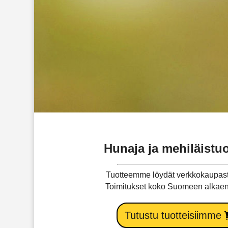
Hunaja ja mehiläistuo
Tuotteemme löydät verkkokaupa
Toimitukset koko Suomeen alkae
Tutustu tuotteisiimme