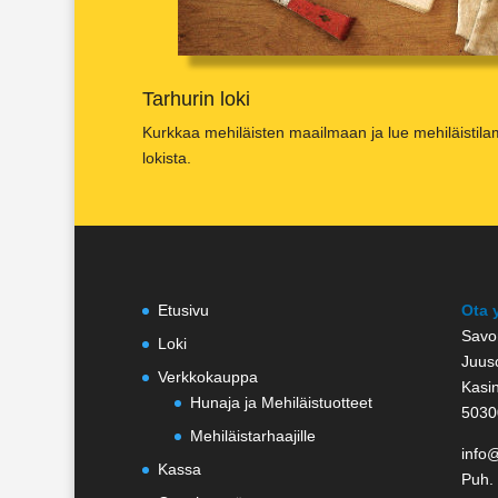
Tarhurin loki
Kurkkaa mehiläisten maailmaan ja lue mehiläistil
lokista.
Etusivu
Ota 
Savo
Loki
Juus
Verkkokauppa
Kasin
Hunaja ja Mehiläistuotteet
5030
Mehiläistarhaajille
info
Kassa
Puh.