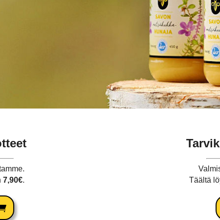
tteet
Tarvik
stamme.
Valmis
n
7,90€
.
Täältä lö