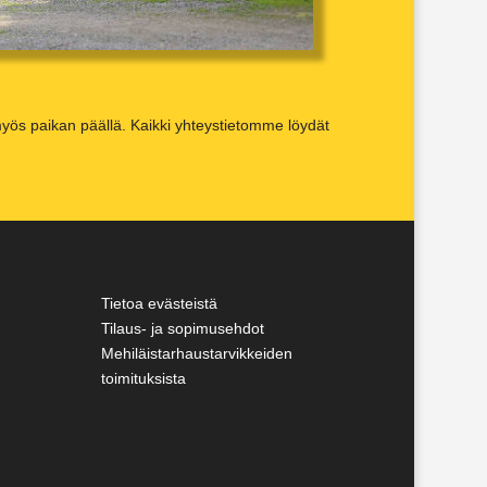
yös paikan päällä. Kaikki yhteystietomme löydät
Tietoa evästeistä
Tilaus- ja sopimusehdot
Mehiläistarhaustarvikkeiden
toimituksista