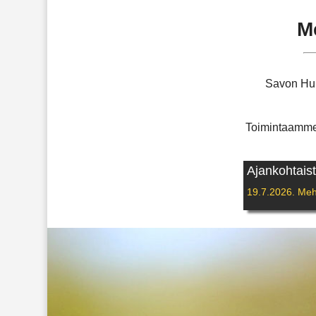
M
Savon Hun
Toimintaamme 
Ajankohtaist
19.7.2026. Mehil