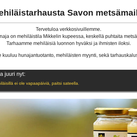
ehiläistarhausta Savon metsämail
Tervetuloa verkkosivuillemme.
aja on mehiläistila Mikkelin kupeessa, keskellä puhtaita mets
Tarhaamme mehiläisiä luonnon hyväksi ja ihmisten iloksi.
kuuluu hunajantuotanto, mehiläisten myynti, sekä tarhauskalus
a juuri nyt:
äisillä ei ole vapaapäiviä, paitsi sateella.