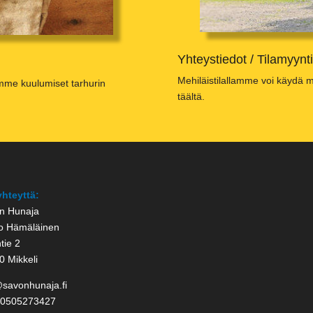
Yhteystiedot / Tilamyynti
Mehiläistilallamme voi käydä m
amme kuulumiset tarhurin
täältä.
yhteyttä:
n Hunaja
o Hämäläinen
tie 2
0 Mikkeli
@savonhunaja.fi
 0505273427